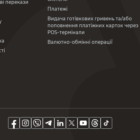
ві перекази
Платежі
Видача готівкових гривень та/або
у
поповнення платіжних карток через
POS-термінали
ка
Валютно-обмінні операції
ті