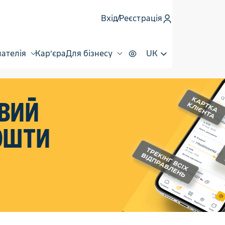
Реєстрація
Вхід
лателія
Кар’єра
Для бізнесу
UK
вий
ошти