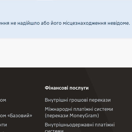
ння не надійшло або його місцезнаходження невідоме.
Фінансові послуги
фом
Внутрішні грошові перекази
Міжнародні платіжні системи
фом «Базовий»
(перекази MoneyGram)
нти
Внутрішньодержавні платіжні
системи