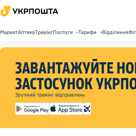
Маркет
Аптека
Трекінг
Послуги
Тарифи
Відділення
Фі
Завантажуйте но
застосунок Укрп
Зручний трекінг відправлень